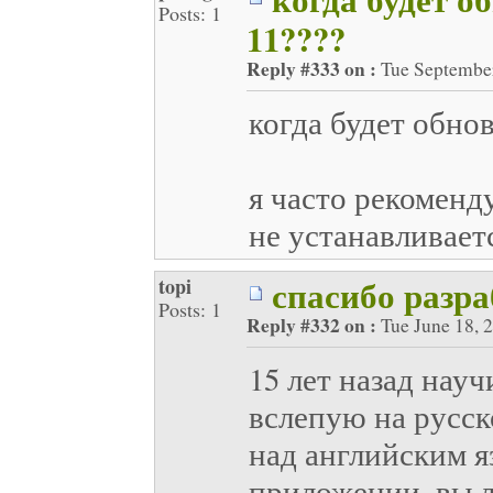
Posts: 1
11????
Reply #333 on :
Tue September
когда будет обно
я часто рекоменд
не устанавливает
спасибо разр
topi
Posts: 1
Reply #332 on :
Tue June 18, 
15 лет назад науч
вслепую на русск
над английским я
приложении, вы 