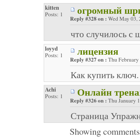
огромный шр
kitten
Posts: 1
Reply #328 on :
Wed May 03, 2
что случилось с 
лицензия
loyyd
Posts: 1
Reply #327 on :
Thu February 
Как купить ключ.
Онлайн трена
Achi
Posts: 1
Reply #326 on :
Thu January 1
Страница Упражне
Showing comment