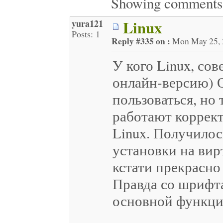
Showing comment
Linux
yura121
Posts: 1
Reply #335 on :
Mon May 25, 2
У кого Linux, сов
онлайн-версию) 
пользоваться, но
работают коррект
Linux. Получилос
установки на вир
кстати прекрасно
Правда со шрифта
основной функцио